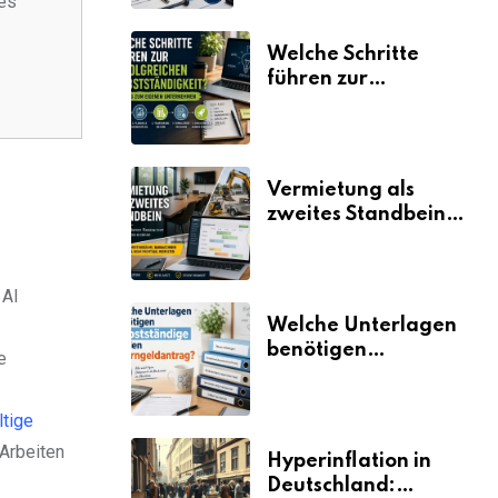
des
Welche Schritte
führen zur
erfolgreichen
Selbstständigkeit?
Vermietung als
zweites Standbein:
Wie Unternehmen
aus vorhandenen
Ressourcen neue
 AI
Umsätze machen
Welche Unterlagen
benötigen
e
Selbstständige für
den
ltige
Elterngeldantrag?
 Arbeiten
Hyperinflation in
Deutschland: