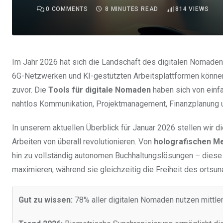
0
COMMENTS
8 MINUTES READ
814
VIEWS
Im Jahr 2026 hat sich die Landschaft des digitalen Nomade
6G-Netzwerken und KI-gestützten Arbeitsplattformen können o
zuvor. Die
Tools für digitale Nomaden
haben sich von einf
nahtlos Kommunikation, Projektmanagement, Finanzplanung u
In unserem aktuellen Überblick für Januar 2026 stellen wir d
Arbeiten von überall revolutionieren. Von
holografischen M
hin zu vollständig autonomen Buchhaltungslösungen – diese 
maximieren, während sie gleichzeitig die Freiheit des ortsu
Gut zu wissen:
78% aller digitalen Nomaden nutzen mittle