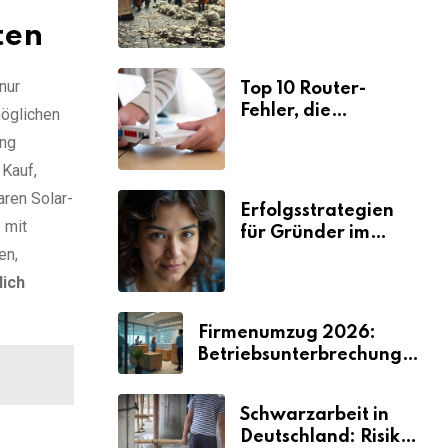
Ursachen und
ten
Folgen
nur
Top 10 Router-
Fehler, die
möglichen
Selbstständige viel
ang
Zeit und Nerven
 Kauf,
kosten
aren Solar-
Erfolgsstrategien
 mit
für Gründer im
en,
Umzugsgewerbe
2026
lich
Firmenumzug 2026:
Betriebsunterbrechungen
vermeiden
Schwarzarbeit in
Deutschland: Risiken