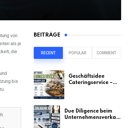
BEITRÄGE
itung von
iten als je
elt, die
RECENT
POPULAR
COMMENT
 und
Geschäftsidee
tzung bis
Cateringservice –
der Fahrplan
zu
Due Diligence beim
h.
Unternehmensverkauf
erklärt