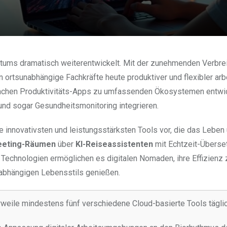
ntums dramatisch weiterentwickelt. Mit der zunehmenden Verbre
rtsunabhängige Fachkräfte heute produktiver und flexibler arbe
achen Produktivitäts-Apps zu umfassenden Ökosystemen entwick
nd sogar Gesundheitsmonitoring integrieren.
ie innovativsten und leistungsstärksten Tools vor, die das Leben
eeting-Räumen
über
KI-Reiseassistenten
mit Echtzeit-Überse
Technologien ermöglichen es digitalen Nomaden, ihre Effizienz 
nabhängigen Lebensstils genießen.
rweile mindestens fünf verschiedene Cloud-basierte Tools täglic