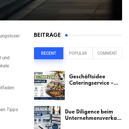
BEITRÄGE
bungsloser
RECENT
POPULAR
COMMENT
l und
okale
Geschäftsidee
Cateringservice –
itfaden
der Fahrplan
hen Tipps
Due Diligence beim
Unternehmensverkauf
erklärt