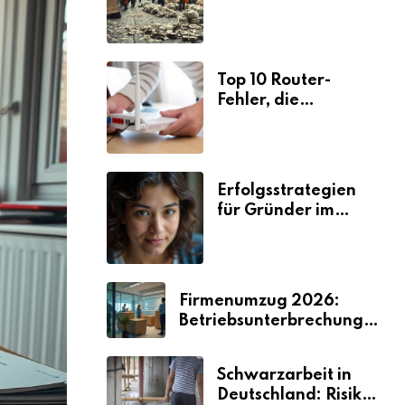
Ursachen und
Folgen
Top 10 Router-
Fehler, die
Selbstständige viel
Zeit und Nerven
kosten
Erfolgsstrategien
für Gründer im
Umzugsgewerbe
2026
Firmenumzug 2026:
Betriebsunterbrechungen
vermeiden
Schwarzarbeit in
Deutschland: Risiken