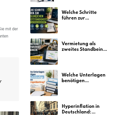
Welche Schritte
führen zur
erfolgreichen
ie mit der
Selbstständigkeit?
anten
Vermietung als
zweites Standbein:
Wie Unternehmen
aus vorhandenen
Ressourcen neue
Umsätze machen
Welche Unterlagen
benötigen
r
Selbstständige für
den
Elterngeldantrag?
Hyperinflation in
Deutschland: