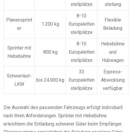
stellplätze
stellung
8-10
Planensprint
Flexible
1.200 kg
Europaletten
er
Beladung
stellplätze
8-10
Hebebühne
Sprinter mit
800 kg
Europaletten
und
Hebebühne
stellplätze
Hubwagen
33
Express-
Schwerlast-
bis 24.000 kg
Europaletten
Abwicklung
LKW
stellplätze
verfügbar
Die Auswahl des passenden Fahrzeugs erfolgt individuell
nach Ihren Anforderungen. Sprinter mit Hebebühne
erleichtern die Entladung schwerer Güter beim Empfänger.