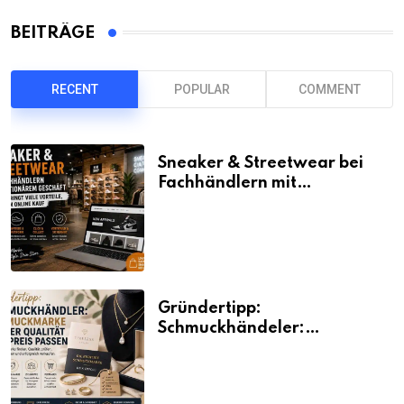
BEITRÄGE
RECENT
POPULAR
COMMENT
Sneaker & Streetwear bei
Fachhändlern mit
stationärem Geschäft kaufen
bringt viele Vorteile, auch
beim Online Kauf
Gründertipp:
Schmuckhändeler:
Schmuckmarke bei der
Qualität und Preis passen