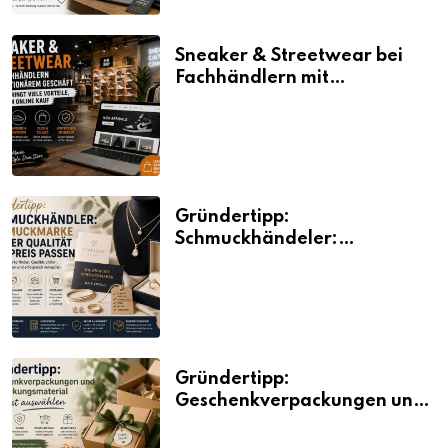
Sneaker & Streetwear bei
Fachhändlern mit
stationärem Geschäft kaufen
bringt viele Vorteile, auch
beim Online Kauf
Gründertipp:
Schmuckhändeler:
Schmuckmarke bei der
Qualität und Preis passen
Gründertipp:
Geschenkverpackungen und
Verpackungsmaterial
bewusst auswählen