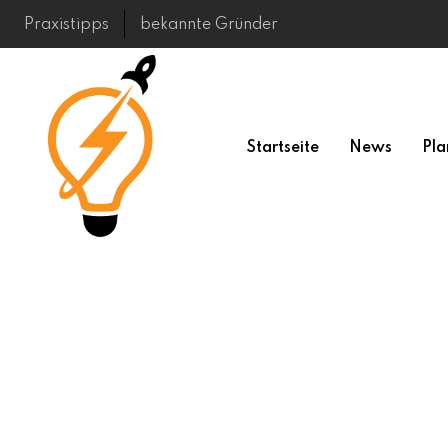
Skip
Praxistipps
bekannte Gründer
to
content
Startseite
News
Pla