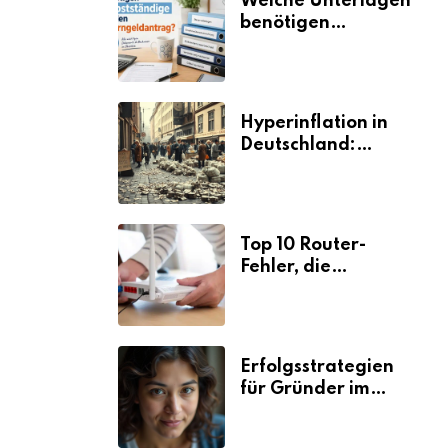
Welche Unterlagen
benötigen
Selbstständige für
den
Elterngeldantrag?
Hyperinflation in
Deutschland:
Ursachen und
Folgen
Top 10 Router-
Fehler, die
Selbstständige viel
Zeit und Nerven
kosten
Erfolgsstrategien
für Gründer im
Umzugsgewerbe
2026