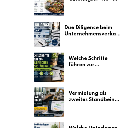
der Fahrplan
Due Diligence beim
Unternehmensverkauf
erklärt
Welche Schritte
führen zur
erfolgreichen
Selbstständigkeit?
Vermietung als
zweites Standbein:
Wie Unternehmen
aus vorhandenen
Ressourcen neue
Umsätze machen