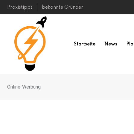
Skip
Praxistipps
bekannte Gründer
to
content
Startseite
News
Pla
Online-Werbung