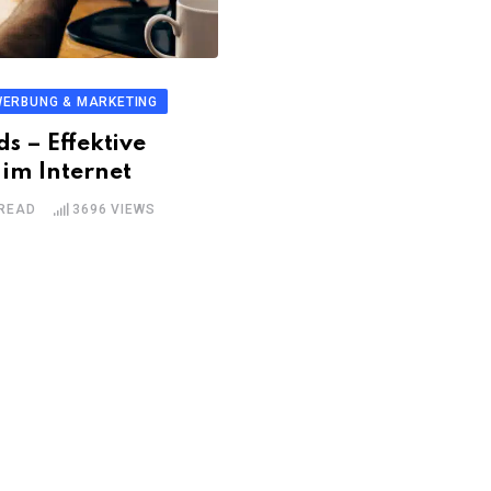
ERBUNG & MARKETING
s – Effektive
im Internet
 READ
3696
VIEWS