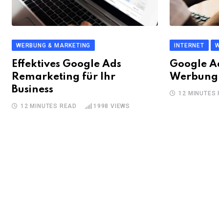
WERBUNG & MARKETING
INTERNET
W
Effektives Google Ads
Google Ad
Remarketing für Ihr
Werbung 
Business
12 MINUTES
12 MINUTES READ
1998
VIEWS