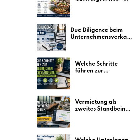
der Fahrplan
Due Diligence beim
Unternehmensverkauf
erklärt
Welche Schritte
führen zur
erfolgreichen
Selbstständigkeit?
Vermietung als
zweites Standbein:
Wie Unternehmen
aus vorhandenen
Ressourcen neue
Umsätze machen