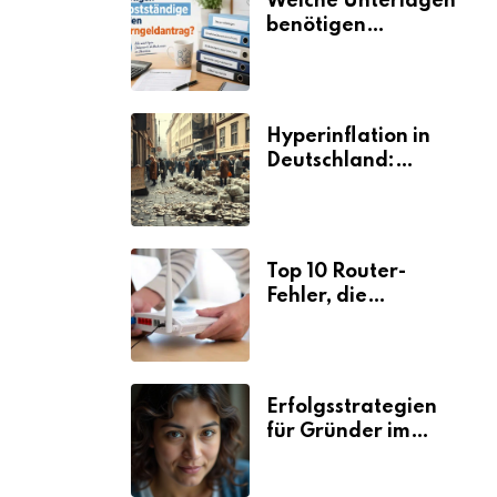
Welche Unterlagen
benötigen
Selbstständige für
den
Elterngeldantrag?
Hyperinflation in
Deutschland:
Ursachen und
Folgen
Top 10 Router-
Fehler, die
Selbstständige viel
Zeit und Nerven
kosten
Erfolgsstrategien
für Gründer im
Umzugsgewerbe
2026