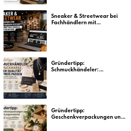
Sneaker & Streetwear bei
Fachhändlern mit
stationärem Geschäft kaufen
bringt viele Vorteile, auch
beim Online Kauf
Gründertipp:
Schmuckhändeler:
Schmuckmarke bei der
Qualität und Preis passen
Gründertipp:
Geschenkverpackungen und
Verpackungsmaterial
bewusst auswählen