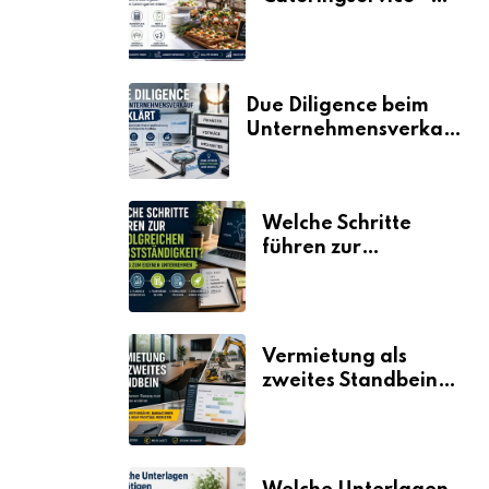
der Fahrplan
Due Diligence beim
Unternehmensverkauf
erklärt
Welche Schritte
führen zur
erfolgreichen
Selbstständigkeit?
Vermietung als
zweites Standbein:
Wie Unternehmen
aus vorhandenen
Ressourcen neue
Umsätze machen