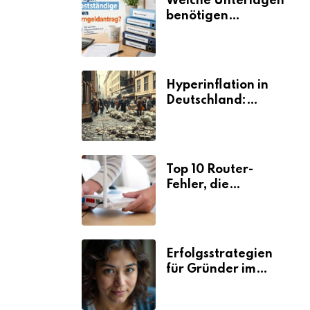
Welche Unterlagen
benötigen
Selbstständige für
den
Elterngeldantrag?
Hyperinflation in
Deutschland:
Ursachen und
Folgen
Top 10 Router-
Fehler, die
Selbstständige viel
Zeit und Nerven
kosten
Erfolgsstrategien
für Gründer im
Umzugsgewerbe
2026