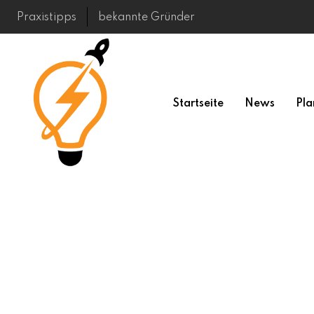
Skip
Praxistipps
bekannte Gründer
to
content
Startseite
News
Pla