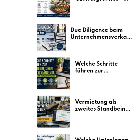
der Fahrplan
Due Diligence beim
Unternehmensverkauf
erklärt
Welche Schritte
führen zur
erfolgreichen
Selbstständigkeit?
Vermietung als
zweites Standbein:
Wie Unternehmen
aus vorhandenen
Ressourcen neue
Umsätze machen