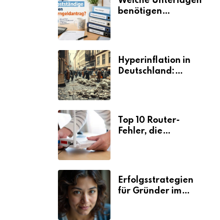
Welche Unterlagen
benötigen
Selbstständige für
den
Elterngeldantrag?
Hyperinflation in
Deutschland:
Ursachen und
Folgen
Top 10 Router-
Fehler, die
Selbstständige viel
Zeit und Nerven
kosten
Erfolgsstrategien
für Gründer im
Umzugsgewerbe
2026