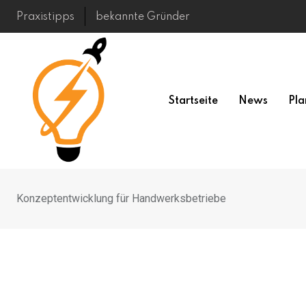
Skip
Praxistipps
bekannte Gründer
to
content
Startseite
News
Pla
Konzeptentwicklung für Handwerksbetriebe