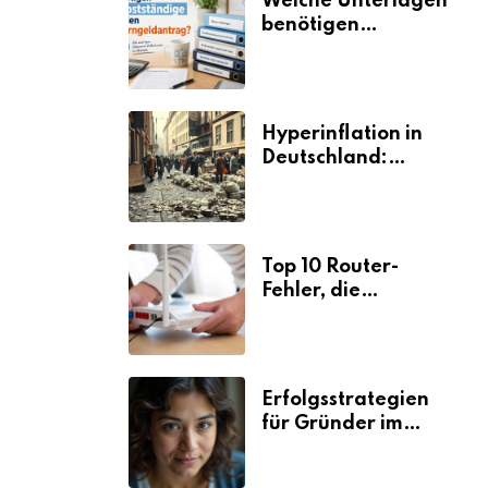
Welche Unterlagen
benötigen
Selbstständige für
den
Elterngeldantrag?
Hyperinflation in
Deutschland:
Ursachen und
Folgen
Top 10 Router-
Fehler, die
Selbstständige viel
Zeit und Nerven
kosten
Erfolgsstrategien
für Gründer im
Umzugsgewerbe
2026