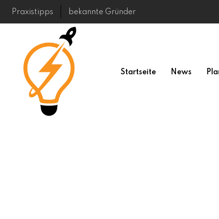
Skip
Praxistipps
bekannte Gründer
to
content
Startseite
News
Pla