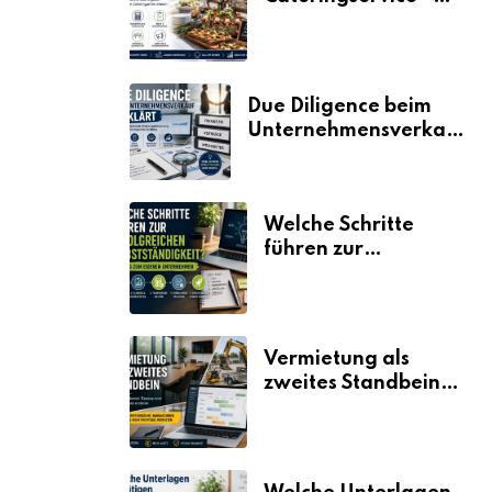
der Fahrplan
Due Diligence beim
Unternehmensverkauf
erklärt
Welche Schritte
führen zur
erfolgreichen
Selbstständigkeit?
Vermietung als
zweites Standbein:
Wie Unternehmen
aus vorhandenen
Ressourcen neue
Umsätze machen