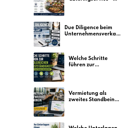
der Fahrplan
Due Diligence beim
Unternehmensverkauf
erklärt
Welche Schritte
führen zur
erfolgreichen
Selbstständigkeit?
Vermietung als
zweites Standbein:
Wie Unternehmen
aus vorhandenen
Ressourcen neue
Umsätze machen