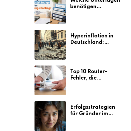
Welche Unterlagen
benötigen
Selbstständige für
den
Elterngeldantrag?
Hyperinflation in
Deutschland:
Ursachen und
Folgen
Top 10 Router-
Fehler, die
Selbstständige viel
Zeit und Nerven
kosten
Erfolgsstrategien
für Gründer im
Umzugsgewerbe
2026