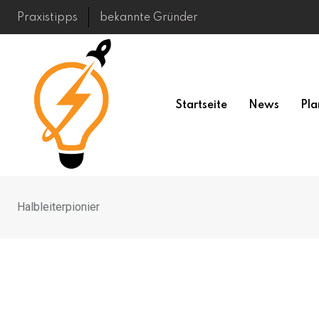
Skip
Praxistipps
bekannte Gründer
to
content
Startseite
News
Pla
Halbleiterpionier