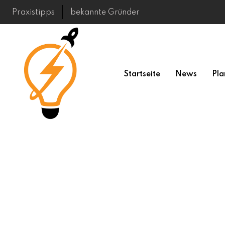
Skip
Praxistipps
bekannte Gründer
to
content
Startseite
News
Pla