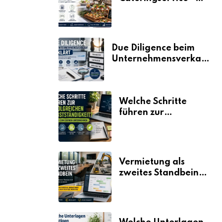
der Fahrplan
Due Diligence beim
Unternehmensverkauf
erklärt
Welche Schritte
führen zur
erfolgreichen
Selbstständigkeit?
Vermietung als
zweites Standbein:
Wie Unternehmen
aus vorhandenen
Ressourcen neue
Umsätze machen