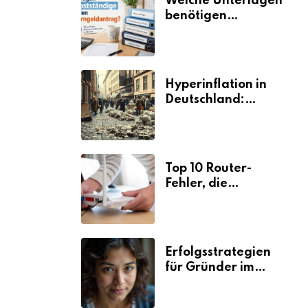
Welche Unterlagen
benötigen
Selbstständige für
den
Elterngeldantrag?
Hyperinflation in
Deutschland:
Ursachen und
Folgen
Top 10 Router-
Fehler, die
Selbstständige viel
Zeit und Nerven
kosten
Erfolgsstrategien
für Gründer im
Umzugsgewerbe
2026