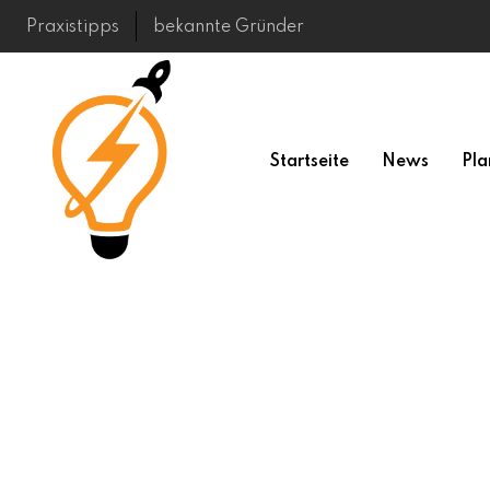
Skip
Praxistipps
bekannte Gründer
to
content
Startseite
News
Pla