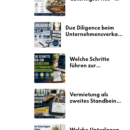
der Fahrplan
Due Diligence beim
Unternehmensverkauf
erklärt
Welche Schritte
führen zur
erfolgreichen
Selbstständigkeit?
Vermietung als
zweites Standbein:
Wie Unternehmen
aus vorhandenen
Ressourcen neue
Umsätze machen