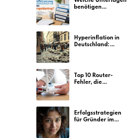
Welche Unterlagen
benötigen
Selbstständige für
den
Elterngeldantrag?
Hyperinflation in
Deutschland:
Ursachen und
Folgen
Top 10 Router-
Fehler, die
Selbstständige viel
Zeit und Nerven
kosten
Erfolgsstrategien
für Gründer im
Umzugsgewerbe
2026