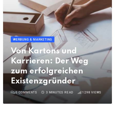
WERBUNG & MARKETING
Von Kartons und
Karrieren: Der Weg
zum erfolgreichen
Existenzgründer
0
COMMENTS
3 MINUTES READ
1298
VIEWS