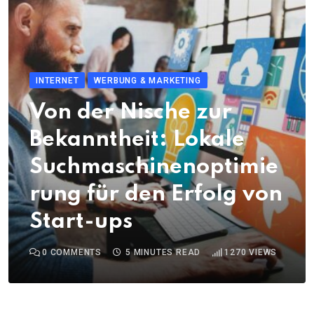
INTERNET
WERBUNG & MARKETING
Von der Nische zur
Bekanntheit: Lokale
Suchmaschinenoptimie
rung für den Erfolg von
Start-ups
0
COMMENTS
5 MINUTES READ
1270
VIEWS