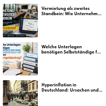
Vermietung als zweites
Standbein: Wie Unternehmen
aus vorhandenen Ressourcen
neue Umsätze machen
Welche Unterlagen
benötigen Selbstständige für
den Elterngeldantrag?
Hyperinflation in
Deutschland: Ursachen und
Folgen