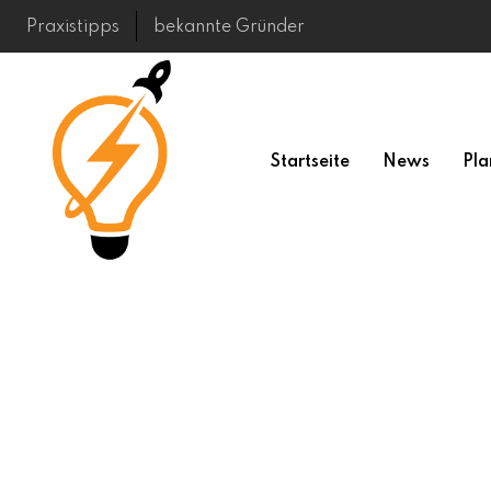
Skip
Praxistipps
bekannte Gründer
to
content
Startseite
News
Pla