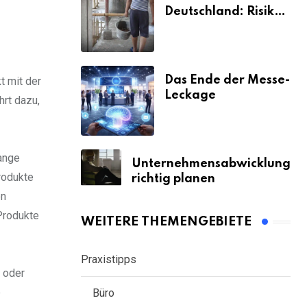
Deutschland: Risiken
& Strafen
Das Ende der Messe-
t mit der
Leckage
rt dazu,
lange
Unternehmensabwicklung
rodukte
richtig planen
on
 Produkte
WEITERE THEMENGEBIETE
Praxistipps
 oder
e
Büro