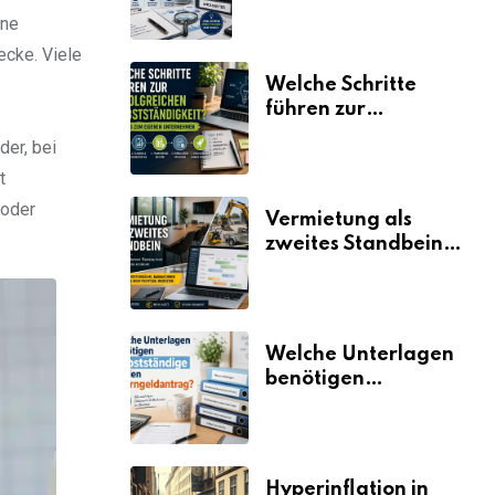
erklärt
hne
ecke. Viele
Welche Schritte
führen zur
erfolgreichen
der, bei
Selbstständigkeit?
t
 oder
Vermietung als
zweites Standbein:
Wie Unternehmen
aus vorhandenen
Ressourcen neue
Umsätze machen
Welche Unterlagen
benötigen
Selbstständige für
den
Elterngeldantrag?
Hyperinflation in