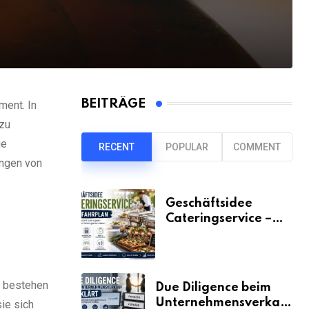
BEITRÄGE
ent. In
 zu
ge
RECENT
POPULAR
COMMENT
ungen von
Geschäftsidee
Cateringservice –
der Fahrplan
e bestehen
Due Diligence beim
Unternehmensverkauf
sie sich