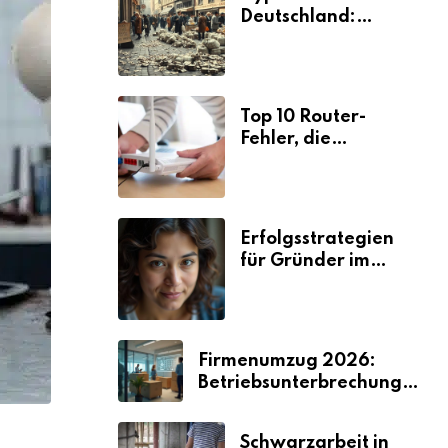
Deutschland:
Ursachen und
Folgen
Top 10 Router-
Fehler, die
Selbstständige viel
Zeit und Nerven
kosten
Erfolgsstrategien
für Gründer im
Umzugsgewerbe
2026
Firmenumzug 2026:
Betriebsunterbrechungen
vermeiden
Schwarzarbeit in