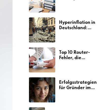
Selbstständige für
den
Elterngeldantrag?
Hyperinflation in
Deutschland:
Ursachen und
Folgen
Top 10 Router-
Fehler, die
Selbstständige viel
Zeit und Nerven
kosten
Erfolgsstrategien
für Gründer im
Umzugsgewerbe
2026