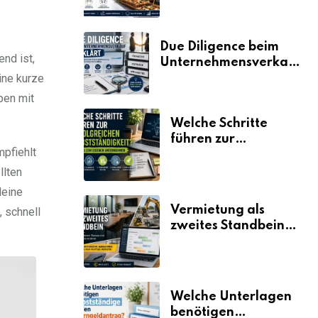
Due Diligence beim
nd ist,
Unternehmensverkauf
ine kurze
erklärt
pen mit
Welche Schritte
führen zur
mpfiehlt
erfolgreichen
Selbstständigkeit?
llten
leine
Vermietung als
 schnell
zweites Standbein:
Wie Unternehmen
aus vorhandenen
Ressourcen neue
Umsätze machen
Welche Unterlagen
benötigen