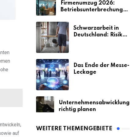
Firmenumzug 2026:
Betriebsunterbrechungen
vermeiden
Schwarzarbeit in
Deutschland: Risiken
& Strafen
anten
hemen
Das Ende der Messe-
hohe
Leckage
Unternehmensabwicklung
richtig planen
entwickeln,
WEITERE THEMENGEBIETE
sowie auf