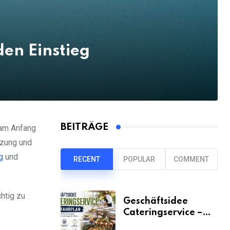
en Einstieg
BEITRÄGE
 am Anfang
tzung und
g
und
RECENT
POPULAR
COMMENT
htig zu
Geschäftsidee
Cateringservice –
der Fahrplan