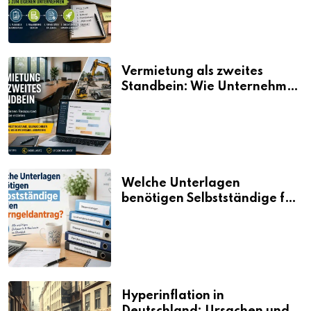
Vermietung als zweites
Standbein: Wie Unternehmen
aus vorhandenen Ressourcen
neue Umsätze machen
Welche Unterlagen
benötigen Selbstständige für
den Elterngeldantrag?
Hyperinflation in
Deutschland: Ursachen und