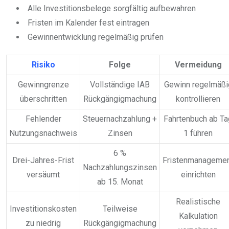
Alle Investitionsbelege sorgfältig aufbewahren
Fristen im Kalender fest eintragen
Gewinnentwicklung regelmäßig prüfen
Risiko
Folge
Vermeidung
Gewinngrenze
Vollständige IAB
Gewinn regelmäßi
überschritten
Rückgängigmachung
kontrollieren
Fehlender
Steuernachzahlung +
Fahrtenbuch ab Ta
Nutzungsnachweis
Zinsen
1 führen
6 %
Drei-Jahres-Frist
Fristenmanageme
Nachzahlungszinsen
versäumt
einrichten
ab 15. Monat
Realistische
Investitionskosten
Teilweise
Kalkulation
zu niedrig
Rückgängigmachung