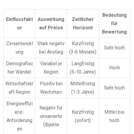
Bedeutung
Einflussfakt
Auswirkung
Zeitlicher
für
or
auf Preise
Horizont
Bewertung
Zinsentwickl
Stark negativ
Kurzfristig
Sehr hoch
ung
bei Anstieg
(3-6 Monate)
Demografisc
Variabel je
Langfristig
Hoch
her Wandel
Region
(5-10 Jahre)
Wirtschaftskr
Positiv bei
Mittelfristig
Sehr hoch
aft Region
Wachstum
(1-3 Jahre)
Energieeffizi
Negativ für
enz-
Kurzfristig
Mittel bis
unsanierte
Anforderung
(sofort)
hoch
Objekte
en