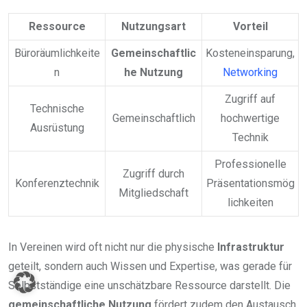
Ressource
Nutzungsart
Vorteil
Büroräumlichkeite
Gemeinschaftlic
Kosteneinsparung,
n
he Nutzung
Networking
Zugriff auf
Technische
Gemeinschaftlich
hochwertige
Ausrüstung
Technik
Professionelle
Zugriff durch
Konferenztechnik
Präsentationsmög
Mitgliedschaft
lichkeiten
In Vereinen wird oft nicht nur die physische
Infrastruktur
geteilt, sondern auch Wissen und Expertise, was gerade für
Selbstständige eine unschätzbare Ressource darstellt. Die
gemeinschaftliche Nutzung
fördert zudem den Austausch