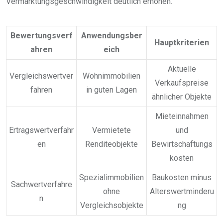
Vermarktungsgeschwindigkeit deutlich erhöhen.
Bewertungsverf
Anwendungsber
Hauptkriterien
ahren
eich
Aktuelle
Vergleichswertver
Wohnimmobilien
Verkaufspreise
fahren
in guten Lagen
ähnlicher Objekte
Mieteinnahmen
Ertragswertverfahr
Vermietete
und
en
Renditeobjekte
Bewirtschaftungs
kosten
Spezialimmobilien
Baukosten minus
Sachwertverfahre
ohne
Alterswertminderu
n
Vergleichsobjekte
ng