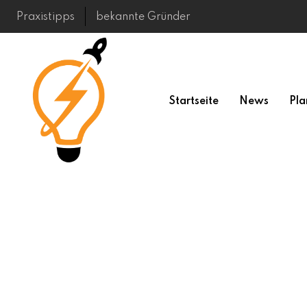
Skip
Praxistipps
bekannte Gründer
to
content
Startseite
News
Pla