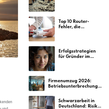
Ursachen und
Folgen
Top 10 Router-
Fehler, die
Selbstständige viel
Zeit und Nerven
kosten
Erfolgsstrategien
für Gründer im
Umzugsgewerbe
2026
Firmenumzug 2026:
Betriebsunterbrechungen
vermeiden
Schwarzarbeit in
ckenden
Deutschland: Risiken
e und