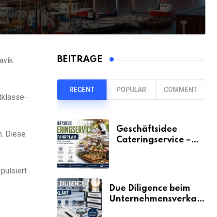
BEITRÄGE
avik
.
RECENT
POPULAR
COMMENT
tklasse-
Geschäftsidee
n. Diese
Cateringservice –
der Fahrplan
pulsiert
Due Diligence beim
Unternehmensverkauf
erklärt