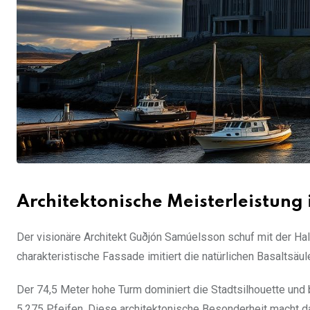
Architektonische Meisterleistung i
Der visionäre Architekt Guðjón Samúelsson schuf mit der Hal
charakteristische Fassade imitiert die natürlichen Basaltsäul
Der 74,5 Meter hohe Turm dominiert die Stadtsilhouette und
5.275 Pfeifen. Diese architektonische Besonderheit macht d