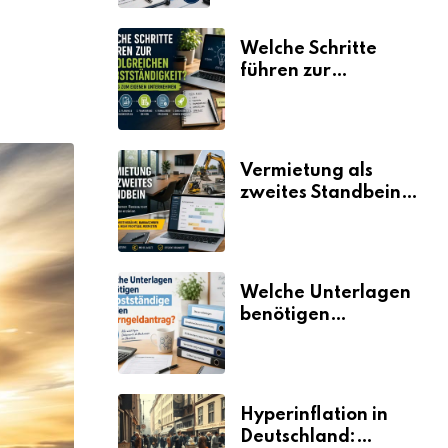
Welche Schritte
führen zur
erfolgreichen
Selbstständigkeit?
Vermietung als
zweites Standbein:
Wie Unternehmen
aus vorhandenen
Ressourcen neue
Umsätze machen
Welche Unterlagen
benötigen
Selbstständige für
den
Elterngeldantrag?
Hyperinflation in
Deutschland: