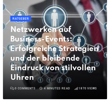
RATGEBER
Netzwerken auf
Business-Events:
Erfolgreiche Strategien
und der bleibende
Eindruck von stilvollen
Uhren
0
COMMENTS
4 MINUTES READ
1870
VIEWS