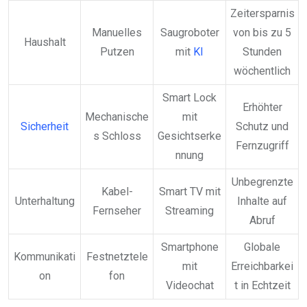
Zeitersparnis
Manuelles
Saugroboter
von bis zu 5
Haushalt
Putzen
mit
KI
Stunden
wöchentlich
Smart Lock
Erhöhter
Mechanische
mit
Sicherheit
Schutz und
s Schloss
Gesichtserke
Fernzugriff
nnung
Unbegrenzte
Kabel-
Smart TV mit
Unterhaltung
Inhalte auf
Fernseher
Streaming
Abruf
Smartphone
Globale
Kommunikati
Festnetztele
mit
Erreichbarkei
on
fon
Videochat
t in Echtzeit