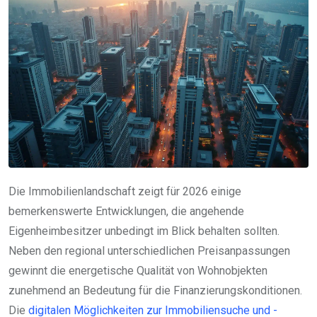
Die Immobilienlandschaft zeigt für 2026 einige
bemerkenswerte Entwicklungen, die angehende
Eigenheimbesitzer unbedingt im Blick behalten sollten.
Neben den regional unterschiedlichen Preisanpassungen
gewinnt die energetische Qualität von Wohnobjekten
zunehmend an Bedeutung für die Finanzierungskonditionen.
Die
digitalen Möglichkeiten zur Immobiliensuche und -