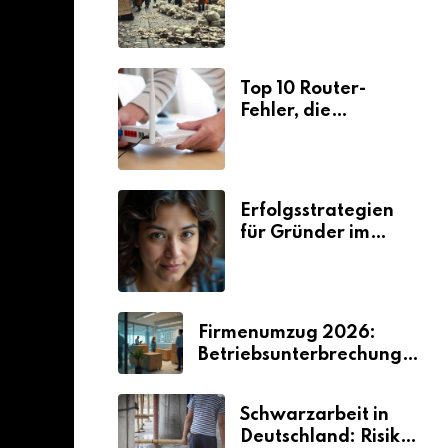
Ursachen und
Folgen
Top 10 Router-
Fehler, die
Selbstständige viel
Zeit und Nerven
kosten
Erfolgsstrategien
für Gründer im
Umzugsgewerbe
2026
Firmenumzug 2026:
Betriebsunterbrechungen
vermeiden
Schwarzarbeit in
Deutschland: Risiken