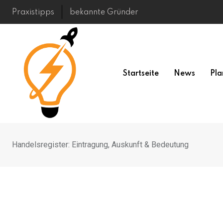
Skip
Praxistipps
bekannte Gründer
to
content
Startseite
News
Pla
Handelsregister: Eintragung, Auskunft & Bedeutung