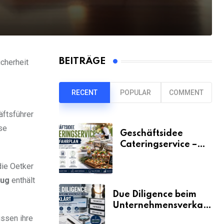
BEITRÄGE
cherheit
RECENT
POPULAR
COMMENT
äftsführer
se
Geschäftsidee
Cateringservice –
der Fahrplan
die Oetker
zug
enthält
Due Diligence beim
Unternehmensverkauf
erklärt
ssen ihre