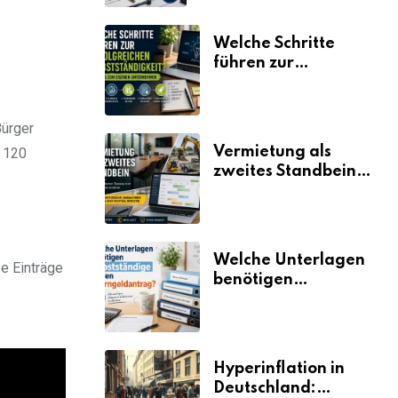
Welche Schritte
führen zur
erfolgreichen
Selbstständigkeit?
Bürger
Vermietung als
r 120
zweites Standbein:
Wie Unternehmen
aus vorhandenen
Ressourcen neue
Umsätze machen
Welche Unterlagen
e Einträge
benötigen
Selbstständige für
den
Elterngeldantrag?
Hyperinflation in
Deutschland: