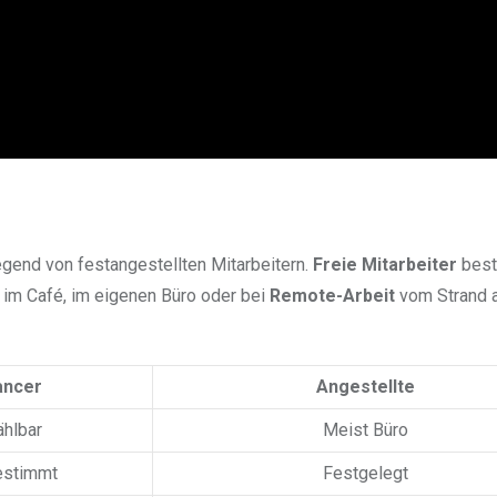
egend von festangestellten Mitarbeitern.
Freie Mitarbeiter
bes
b im Café, im eigenen Büro oder bei
Remote-Arbeit
vom Strand a
ancer
Angestellte
ählbar
Meist Büro
estimmt
Festgelegt