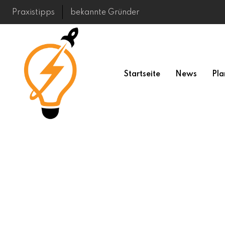
Skip
Praxistipps
bekannte Gründer
to
content
Startseite
News
Pla