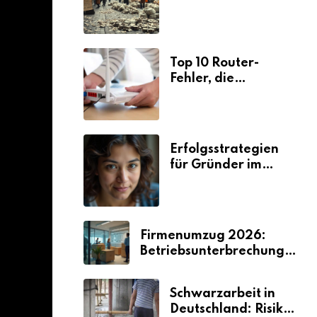
Ursachen und
Folgen
Top 10 Router-
Fehler, die
Selbstständige viel
Zeit und Nerven
kosten
Erfolgsstrategien
für Gründer im
Umzugsgewerbe
2026
Firmenumzug 2026:
Betriebsunterbrechungen
vermeiden
Schwarzarbeit in
Deutschland: Risiken