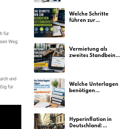
Welche Schritte
führen zur
erfolgreichen
Selbstständigkeit?
h für
iesen Weg
Vermietung als
zweites Standbein:
Wie Unternehmen
aus vorhandenen
Ressourcen neue
urch und
Umsätze machen
Welche Unterlagen
ßig für
benötigen
Selbstständige für
den
Elterngeldantrag?
Hyperinflation in
Deutschland: