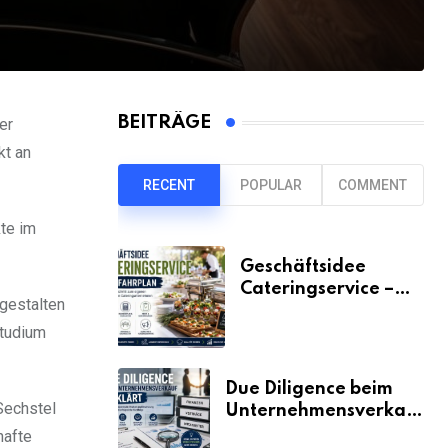
BEITRÄGE
er
kt an
RECENT
POPULAR
COMMENT
kte im
Geschäftsidee
Cateringservice –
 gestalten
der Fahrplan
Studium
Due Diligence beim
Sechstel
Unternehmensverkauf
erklärt
hafte