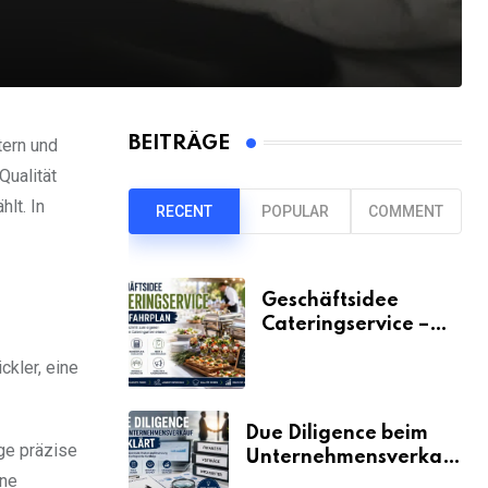
BEITRÄGE
tern und
Qualität
lt. In
RECENT
POPULAR
COMMENT
Geschäftsidee
Cateringservice –
der Fahrplan
ckler, eine
Due Diligence beim
ige präzise
Unternehmensverkauf
ine
erklärt