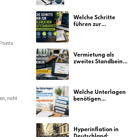
Welche Schritte
führen zur
erfolgreichen
Selbstständigkeit?
Points.
Vermietung als
zweites Standbein:
Wie Unternehmen
aus vorhandenen
Ressourcen neue
Umsätze machen
Welche Unterlagen
n, nicht
benötigen
Selbstständige für
den
Elterngeldantrag?
Hyperinflation in
Deutschland: