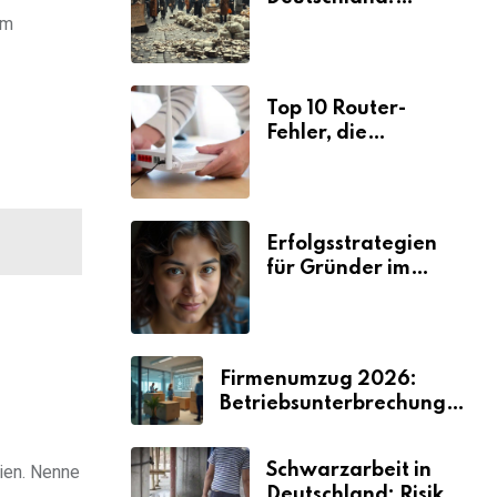
Ursachen und
am
Folgen
Top 10 Router-
Fehler, die
Selbstständige viel
Zeit und Nerven
kosten
Erfolgsstrategien
für Gründer im
Umzugsgewerbe
2026
Firmenumzug 2026:
Betriebsunterbrechungen
vermeiden
Schwarzarbeit in
hien. Nenne
Deutschland: Risiken