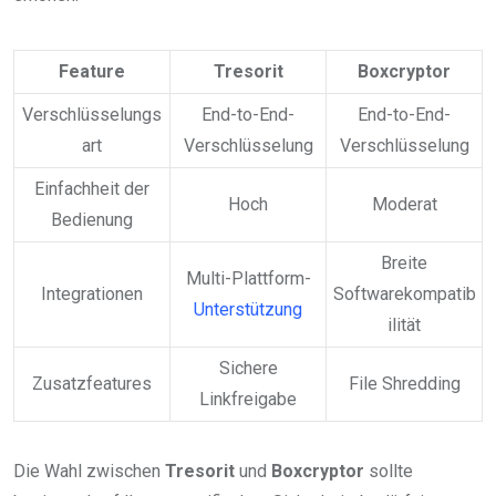
Feature
Tresorit
Boxcryptor
Verschlüsselungs
End-to-End-
End-to-End-
art
Verschlüsselung
Verschlüsselung
Einfachheit der
Hoch
Moderat
Bedienung
Breite
Multi-Plattform-
Integrationen
Softwarekompatib
Unterstützung
ilität
Sichere
Zusatzfeatures
File Shredding
Linkfreigabe
Die Wahl zwischen
Tresorit
und
Boxcryptor
sollte