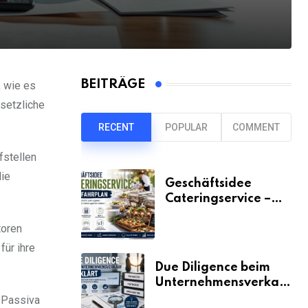
BEITRÄGE
, wie es
esetzliche
RECENT
POPULAR
COMMENT
fstellen
die
Geschäftsidee
Cateringservice –
der Fahrplan
toren
ür ihre
Due Diligence beim
Unternehmensverkauf
erklärt
e Passiva