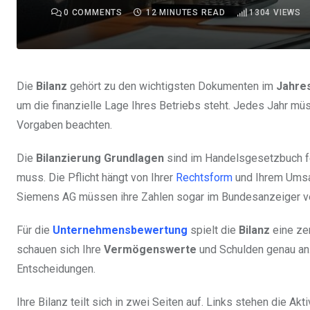
0
COMMENTS
12 MINUTES READ
1304
VIEWS
Die
Bilanz
gehört zu den wichtigsten Dokumenten im
Jahre
um die finanzielle Lage Ihres Betriebs steht. Jedes Jahr mü
Vorgaben beachten.
Die
Bilanzierung Grundlagen
sind im Handelsgesetzbuch fe
muss. Die Pflicht hängt von Ihrer
Rechtsform
und Ihrem Umsa
Siemens AG müssen ihre Zahlen sogar im Bundesanzeiger ve
Für die
Unternehmensbewertung
spielt die
Bilanz
eine zen
schauen sich Ihre
Vermögenswerte
und Schulden genau an.
Entscheidungen.
Ihre Bilanz teilt sich in zwei Seiten auf. Links stehen die Ak