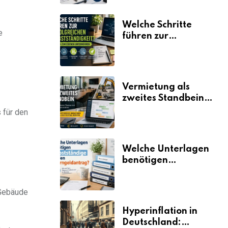
Welche Schritte
e
führen zur
erfolgreichen
Selbstständigkeit?
Vermietung als
zweites Standbein:
Wie Unternehmen
 für den
aus vorhandenen
Ressourcen neue
Umsätze machen
Welche Unterlagen
benötigen
Selbstständige für
den
Gebäude
Elterngeldantrag?
Hyperinflation in
Deutschland: