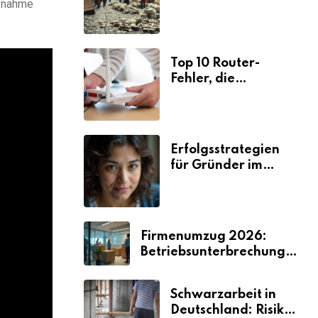
ufnahme
Ursachen und
Folgen
Top 10 Router-
Fehler, die
Selbstständige viel
Zeit und Nerven
kosten
Erfolgsstrategien
für Gründer im
Umzugsgewerbe
2026
Firmenumzug 2026:
Betriebsunterbrechungen
vermeiden
Schwarzarbeit in
Deutschland: Risiken