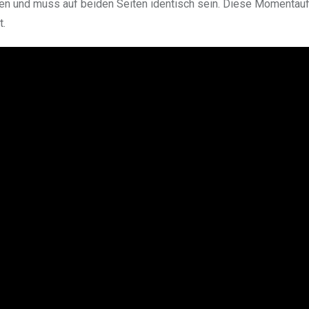
ionen und muss auf beiden Seiten identisch sein. Diese Momenta
t.