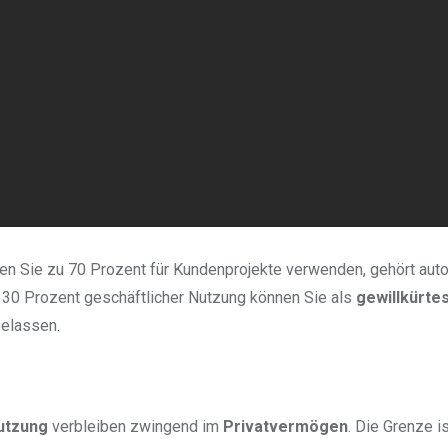
, den Sie zu 70 Prozent für Kundenprojekte verwenden, gehört aut
t 30 Prozent geschäftlicher Nutzung können Sie als
gewillkürte
elassen.
Nutzung
verbleiben zwingend im
Privatvermögen
. Die Grenze is