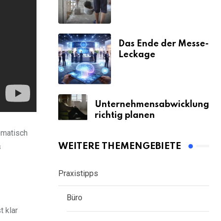
& Strafen
Das Ende der Messe-
Leckage
Unternehmensabwicklung
richtig planen
omatisch
WEITERE THEMENGEBIETE
s
Praxistipps
Büro
t klar