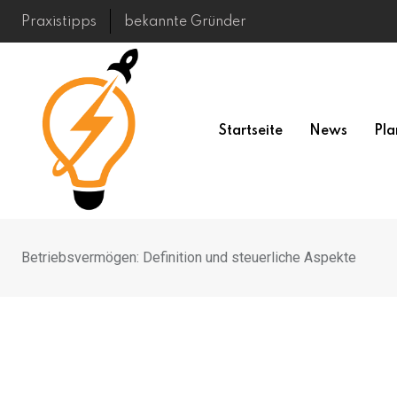
Skip
Praxistipps
bekannte Gründer
to
content
Startseite
News
Pla
Betriebsvermögen: Definition und steuerliche Aspekte