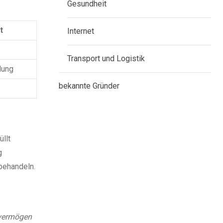
Gesundheit
t
Internet
Transport und Logistik
dung
bekannte Gründer
llt
g
 behandeln.
vermögen