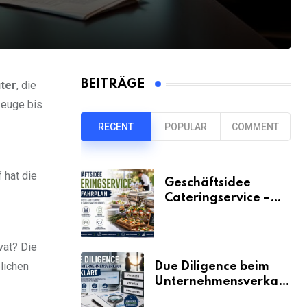
BEITRÄGE
ter
, die
zeuge bis
RECENT
POPULAR
COMMENT
 hat die
Geschäftsidee
Cateringservice –
der Fahrplan
vat? Die
blichen
Due Diligence beim
Unternehmensverkauf
erklärt