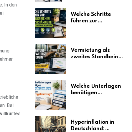
. In den
ei
Welche Schritte
führen zur
erfolgreichen
Selbstständigkeit?
Vermietung als
dnung
zweites Standbein:
nehmer
Wie Unternehmen
aus vorhandenen
Ressourcen neue
Umsätze machen
Welche Unterlagen
benötigen
riebliche
Selbstständige für
en. Bei
den
Elterngeldantrag?
illkürtes
Hyperinflation in
Deutschland: