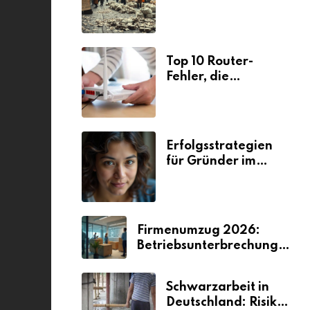
Ursachen und
Folgen
Top 10 Router-
Fehler, die
Selbstständige viel
Zeit und Nerven
kosten
Erfolgsstrategien
für Gründer im
Umzugsgewerbe
2026
Firmenumzug 2026:
Betriebsunterbrechungen
vermeiden
Schwarzarbeit in
Deutschland: Risiken