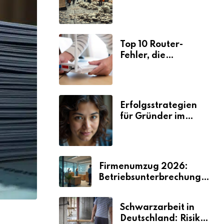
Ursachen und
Folgen
Top 10 Router-
Fehler, die
Selbstständige viel
Zeit und Nerven
kosten
Erfolgsstrategien
für Gründer im
Umzugsgewerbe
2026
Firmenumzug 2026:
Betriebsunterbrechungen
vermeiden
Schwarzarbeit in
Deutschland: Risiken