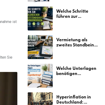
Welche Schritte
führen zur
nnahme ist
erfolgreichen
Selbstständigkeit?
Vermietung als
zweites Standbein:
Wie Unternehmen
aus vorhandenen
lten Sie
Ressourcen neue
Umsätze machen
Welche Unterlagen
benötigen
Selbstständige für
den
Elterngeldantrag?
Hyperinflation in
Deutschland: