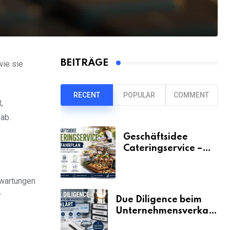
BEITRÄGE
wie sie
RECENT
POPULAR
COMMENT
,
ab.
Geschäftsidee
Cateringservice –
der Fahrplan
rwartungen
r
Due Diligence beim
Unternehmensverkauf
erklärt