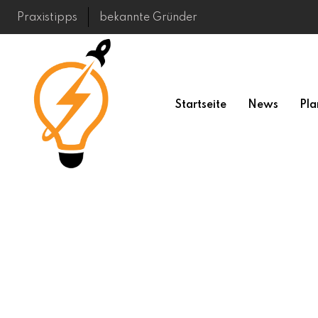
Skip
Praxistipps
bekannte Gründer
to
content
Startseite
News
Pla