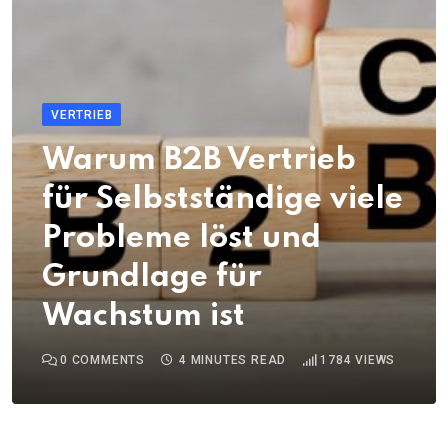
VERTRIEB
Warum B2B Vertrieb
für Selbstständige viele
Probleme löst und
Grundlage für
Wachstum ist
0
COMMENTS
4 MINUTES READ
1784
VIEWS