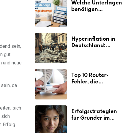
Welche Unterlagen
benötigen
Selbstständige für
den
Elterngeldantrag?
Hyperinflation in
Deutschland:
dend sein,
Ursachen und
n gut
Folgen
en und neue
Top 10 Router-
Fehler, die
sein, da
Selbstständige viel
Zeit und Nerven
kosten
iten, sich
Erfolgsstrategien
 sich
für Gründer im
n Erfolg
Umzugsgewerbe
2026