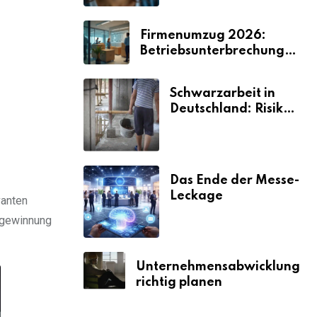
Firmenumzug 2026:
Betriebsunterbrechungen
vermeiden
Schwarzarbeit in
Deutschland: Risiken
& Strafen
Das Ende der Messe-
Leckage
vanten
-gewinnung
Unternehmensabwicklung
richtig planen