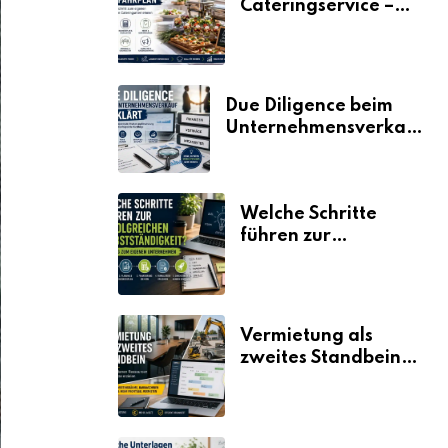
Cateringservice –
der Fahrplan
Due Diligence beim
Unternehmensverkauf
erklärt
Welche Schritte
führen zur
erfolgreichen
Selbstständigkeit?
Vermietung als
zweites Standbein:
Wie Unternehmen
aus vorhandenen
Ressourcen neue
Umsätze machen