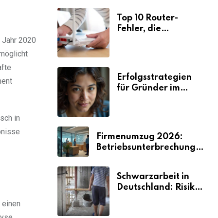
Top 10 Router-
Fehler, die
Selbstständige viel
m Jahr 2020
Zeit und Nerven
rmöglicht
kosten
afte
Erfolgsstrategien
ment
für Gründer im
Umzugsgewerbe
2026
sch in
bnisse
Firmenumzug 2026:
Betriebsunterbrechungen
vermeiden
Schwarzarbeit in
Deutschland: Risiken
& Strafen
 einen
lyse