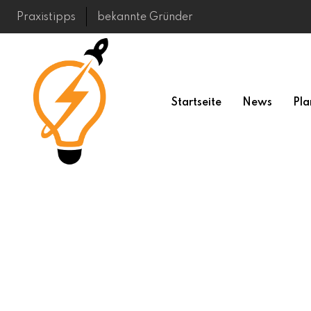
Skip
Praxistipps
bekannte Gründer
to
content
Startseite
News
Pla