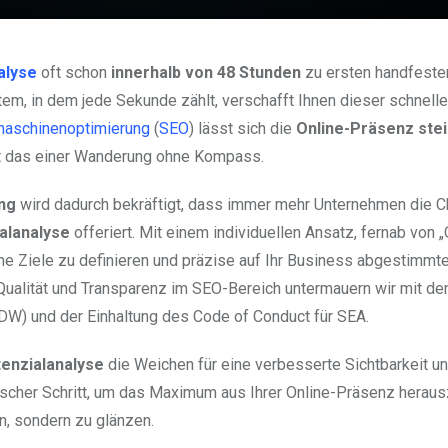
alyse
oft schon
innerhalb von 48 Stunden
zu ersten handfeste
em, in dem jede Sekunde zählt, verschafft Ihnen dieser schnelle
aschinenoptimierung
(
SEO
) lässt sich die
Online-Präsenz ste
cht das einer Wanderung ohne Kompass.
ng
wird dadurch bekräftigt, dass immer mehr Unternehmen die 
alanalyse
offeriert. Mit einem individuellen Ansatz, fernab von 
he Ziele zu definieren und präzise auf Ihr Business abgestimmt
ualität und Transparenz im SEO-Bereich untermauern wir mit d
VDW) und der Einhaltung des Code of Conduct für SEA.
enzialanalyse
die Weichen für eine verbesserte Sichtbarkeit u
rategischer Schritt, um das Maximum aus Ihrer Online-Präsenz herau
n, sondern zu glänzen.