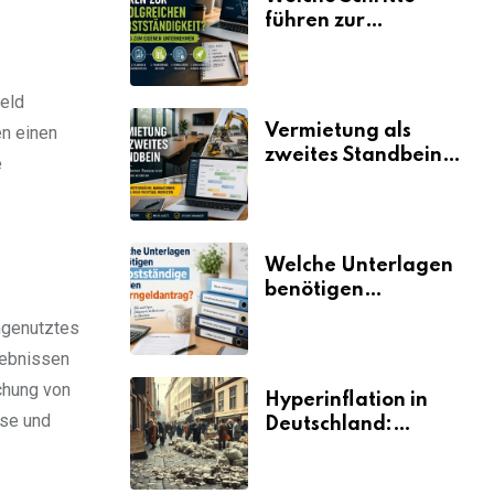
führen zur
erfolgreichen
Selbstständigkeit?
eld
Vermietung als
n einen
zweites Standbein:
e
Wie Unternehmen
aus vorhandenen
Ressourcen neue
Umsätze machen
Welche Unterlagen
benötigen
Selbstständige für
ngenutztes
den
gebnissen
Elterngeldantrag?
chung von
Hyperinflation in
yse und
Deutschland:
Ursachen und
Folgen