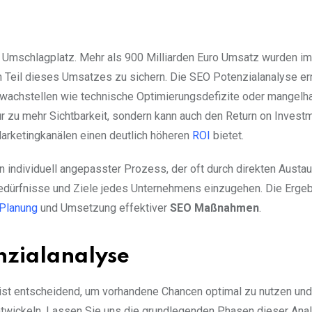
r Umschlagplatz. Mehr als 900 Milliarden Euro Umsatz wurden i
nen Teil dieses Umsatzes zu sichern. Die SEO Potenzialanalyse e
wachstellen wie technische Optimierungsdefizite oder mangelh
 nur zu mehr Sichtbarkeit, sondern kann auch den Return on Invest
Marketingkanälen einen deutlich höheren
ROI
bietet.
n individuell angepasster Prozess, der oft durch direkten Austau
n Bedürfnisse und Ziele jedes Unternehmens einzugehen. Die Erge
Planung
und Umsetzung effektiver
SEO Maßnahmen
.
nzialanalyse
st entscheidend, um vorhandene Chancen optimal zu nutzen und
 entwickeln. Lassen Sie uns die grundlegenden Phasen dieser Ana