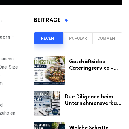
BEITRÄGE
n
igern
–
RECENT
POPULAR
COMMENT
Chancen
Geschäftsidee
„One-Size-
Cateringservice –
der Fahrplan
e
em
Due Diligence beim
Unternehmensverkauf
nd
erklärt
szuholen
Welche Schritte