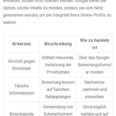
enthalten, sollten nicht toleriert werden. Google bietet die
Option, solche Inhalte zu melden, sodass sie vom Netz
genommen werden, um die Integrität Ihres Online-Profils zu
wahren.
Wie zu handeln
Kriterium
Beschreibung
ist
Enthält Hassrede,
Über das Google-
Verstoß gegen
Verletzung der
Bewertungsformul
Richtlinien
Privatsphäre
ar melden
Bewertung basiert
Nachweise
Falsche
auf falschen
sammeln und
Informationen
Behauptungen
einreichen
Verwendung von
Unverzüglich
Beleidigende
Schimpfwörtern
melden und auf