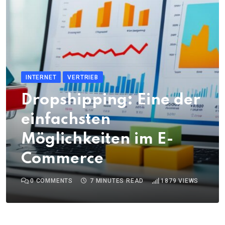
INTERNET
VERTRIEB
Dropshipping: Eine der
einfachsten
Möglichkeiten im E-
Commerce
0
COMMENTS
7 MINUTES READ
1879
VIEWS