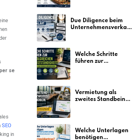
eine
Due Diligence beim
Unternehmensverkauf
ehen
erklärt
der
Welche Schritte
führen zur
s
erfolgreichen
per se
Selbstständigkeit?
Vermietung als
zweites Standbein:
Wie Unternehmen
aus vorhandenen
ales
Ressourcen neue
n
SEO
Umsätze machen
Welche Unterlagen
king in
benötigen