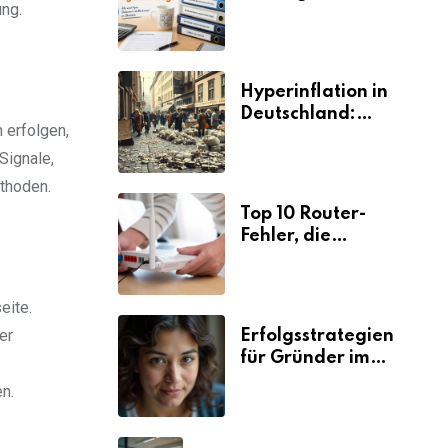
ng.
Selbstständige für
den
Elterngeldantrag?
Hyperinflation in
Deutschland:
 erfolgen,
Ursachen und
Signale,
Folgen
hoden.
Top 10 Router-
Fehler, die
Selbstständige viel
Zeit und Nerven
kosten
eite.
er
Erfolgsstrategien
für Gründer im
Umzugsgewerbe
en.
2026