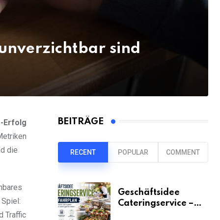
 unverzichtbar sind
BEITRÄGE
-Erfolg
Metriken
d die
RECENT
POPULAR
COMMENT
nnbares
Geschäftsidee
 Spiel:
Cateringservice –
der Fahrplan
 Traffic