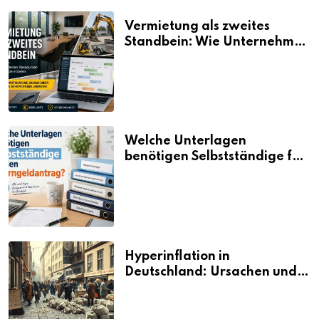
Vermietung als zweites
Standbein: Wie Unternehmen
aus vorhandenen Ressourcen
neue Umsätze machen
Welche Unterlagen
benötigen Selbstständige für
den Elterngeldantrag?
Hyperinflation in
Deutschland: Ursachen und
Folgen