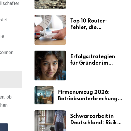
llschafter
Folgen
stet
Top 10 Router-
Fehler, die
Selbstständige viel
ie
Zeit und Nerven
kosten
 können
Erfolgsstrategien
für Gründer im
Umzugsgewerbe
2026
Firmenumzug 2026:
en, ob
Betriebsunterbrechungen
chen
vermeiden
Schwarzarbeit in
Deutschland: Risiken
& Strafen