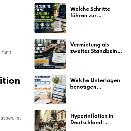
Welche Schritte
führen zur
erfolgreichen
Selbstständigkeit?
Vermietung als
zweites Standbein:
rführt
Wie Unternehmen
aus vorhandenen
Ressourcen neue
Umsätze machen
ition
Welche Unterlagen
benötigen
Selbstständige für
den
Elterngeldantrag?
Hyperinflation in
assen. Ist
Deutschland:
Ursachen und