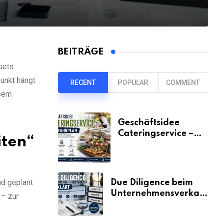
BEITRÄGE
sets
punkt hängt
RECENT
POPULAR
COMMENT
esem
Geschäftsidee
Cateringservice –
iten“
der Fahrplan
nd geplant
Due Diligence beim
Unternehmensverkauf
 – zur
erklärt