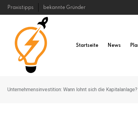
Skip
Praxistipps
bekannte Gründer
to
content
Startseite
News
Pla
Unternehmensinvestition: Wann lohnt sich die Kapitalanlage?