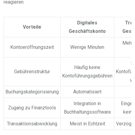
reagieren.
Digitales
Trad
Vorteile
Geschäftskonto
Gesc
Mehre
Kontoeröffnungszeit
Wenige Minuten
M
Häufig keine
Gebührenstruktur
Kontofüh
Kontoführungsgebühren
ve
Buchungskategorisierung
Automatisiert
M
Integration in
Einges
Zugang zu Finanztools
Buchhaltungssoftware
keine
Transaktionsabwicklung
Meist in Echtzeit
Verzöger