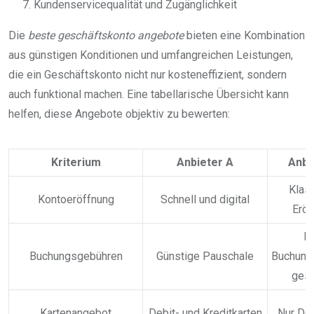
Kundenservicequalität und Zugänglichkeit
Die
beste geschäftskonto angebote
bieten eine Kombination
aus günstigen Konditionen und umfangreichen Leistungen,
die ein Geschäftskonto nicht nur kosteneffizient, sondern
auch funktional machen. Eine tabellarische Übersicht kann
helfen, diese Angebote objektiv zu bewerten:
Kriterium
Anbieter A
Anbi
Klas
Kontoeröffnung
Schnell und digital
Eröf
N
Buchungsgebühren
Günstige Pauschale
Buchung
gest
Kartenangebot
Debit- und Kreditkarten
Nur Deb