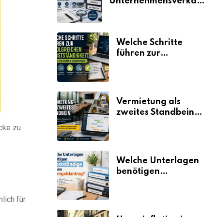
Unternehmensverkauf
erklärt
Welche Schritte
führen zur
erfolgreichen
Selbstständigkeit?
Vermietung als
zweites Standbein:
Wie Unternehmen
cke zu
aus vorhandenen
Ressourcen neue
Umsätze machen
Welche Unterlagen
benötigen
Selbstständige für
den
lich für
Elterngeldantrag?