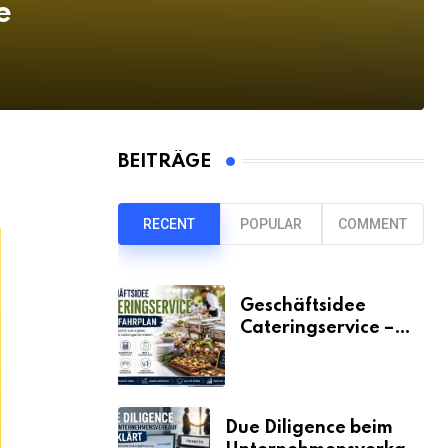
e
BEITRÄGE
RECENT
POPULAR
COMMENT
Geschäftsidee
Cateringservice –
der Fahrplan
Due Diligence beim