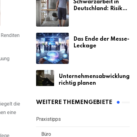
Schwarzarbeit in
Deutschland: Risiken
& Strafen
e Renditen
Das Ende der Messe-
Leckage
euung
Unternehmensabwicklung
richtig planen
WEITERE THEMENGEBIETE
iegelt die
nen eine
Praxistipps
Büro
 Wege