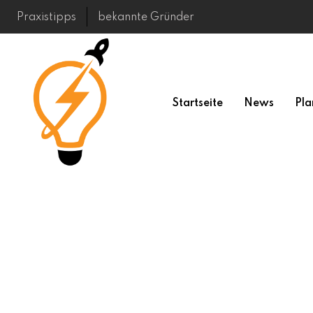
Skip
Praxistipps
bekannte Gründer
to
content
Startseite
News
Pla