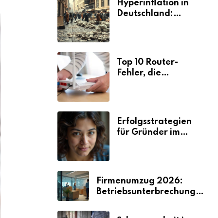
Hyperinflation in
Deutschland:
Ursachen und
Folgen
Top 10 Router-
Fehler, die
Selbstständige viel
Zeit und Nerven
kosten
Erfolgsstrategien
für Gründer im
Umzugsgewerbe
2026
Firmenumzug 2026:
Betriebsunterbrechungen
vermeiden