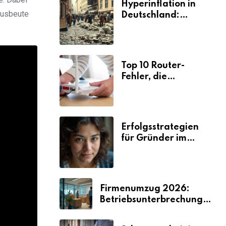
Hyperinflation in
eausbeute
Deutschland:
Ursachen und
Folgen
Top 10 Router-
Fehler, die
Selbstständige viel
Zeit und Nerven
kosten
Erfolgsstrategien
für Gründer im
Umzugsgewerbe
2026
Firmenumzug 2026:
Betriebsunterbrechungen
vermeiden