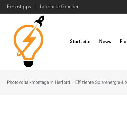
Skip
Praxistipps
bekannte Gründer
to
content
Startseite
News
Pla
Photovoltaikmontage in Herford – Effiziente Solarenergie-L