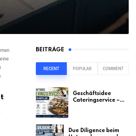
BEITRÄGE
ehmen
 eine
n
RECENT
POPULAR
COMMENT
.
Geschäftsidee
t
Cateringservice –
der Fahrplan
–
Due Diligence beim