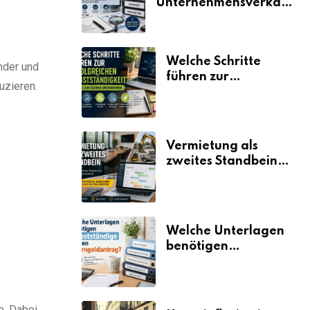
Unternehmensverkauf
erklärt
Welche Schritte
nder und
führen zur
uzieren.
erfolgreichen
Selbstständigkeit?
Vermietung als
zweites Standbein:
Wie Unternehmen
aus vorhandenen
Ressourcen neue
Umsätze machen
Welche Unterlagen
benötigen
Selbstständige für
den
Elterngeldantrag?
e. Dabei