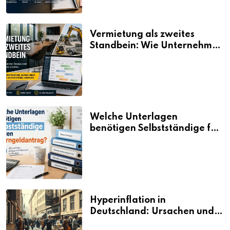
Vermietung als zweites
Standbein: Wie Unternehmen
aus vorhandenen Ressourcen
neue Umsätze machen
Welche Unterlagen
benötigen Selbstständige für
den Elterngeldantrag?
Hyperinflation in
Deutschland: Ursachen und
Folgen