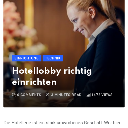
EINRICHTUNG
TECHNIK
Hotellobby richtig
einrichten
0
COMMENTS
3 MINUTES READ
1472
VIEWS
Die Hotellerie ist ein stark umworbenes Geschäft. Wer hier