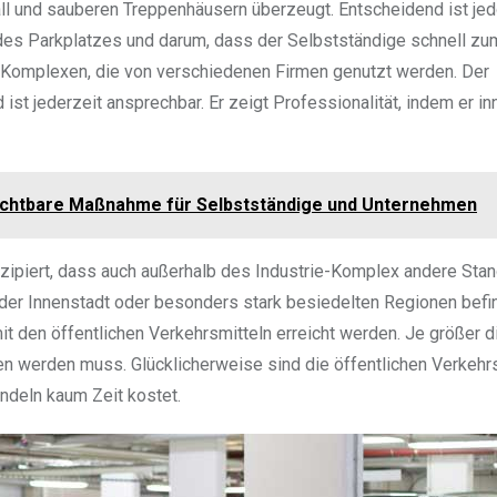
all und sauberen Treppenhäusern überzeugt. Entscheidend ist jed
 des Parkplatzes und darum, dass der Selbstständige schnell z
ie-Komplexen, die von verschiedenen Firmen genutzt werden. Der
st jederzeit ansprechbar. Er zeigt Professionalität, indem er in
zichtbare Maßnahme für Selbstständige und Unternehmen
onzipiert, dass auch außerhalb des Industrie-Komplex andere Sta
der Innenstadt oder besonders stark besiedelten Regionen befin
 den öffentlichen Verkehrsmitteln erreicht werden. Je größer d
fen werden muss. Glücklicherweise sind die öffentlichen Verkehr
endeln kaum Zeit kostet.