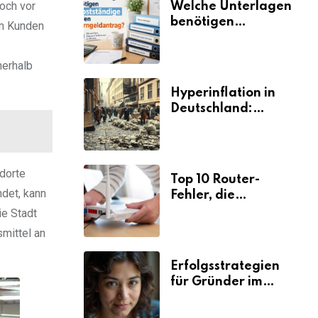
och vor
Welche Unterlagen
benötigen
um Kunden
Selbstständige für
den
nerhalb
Elterngeldantrag?
Hyperinflation in
Deutschland:
Ursachen und
Folgen
ndorte
Top 10 Router-
det, kann
Fehler, die
Selbstständige viel
ie Stadt
Zeit und Nerven
smittel an
kosten
Erfolgsstrategien
für Gründer im
Umzugsgewerbe
2026