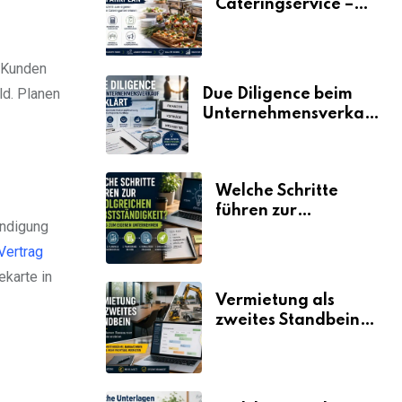
Cateringservice –
der Fahrplan
m Kunden
ld. Planen
Due Diligence beim
Unternehmensverkauf
erklärt
Welche Schritte
führen zur
endigung
erfolgreichen
Selbstständigkeit?
Vertrag
karte in
Vermietung als
zweites Standbein:
Wie Unternehmen
aus vorhandenen
Ressourcen neue
Umsätze machen