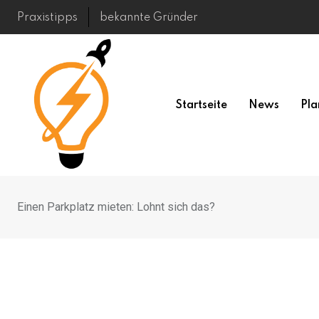
Skip
Praxistipps
bekannte Gründer
to
content
Startseite
News
Pla
Einen Parkplatz mieten: Lohnt sich das?