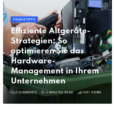
PRAXISTIPPS
Effiziente Altgeräte-
Strategien: So
optimieren Sie das
Hardware-
Management in Ihrem
Unternehmen
0
COMMENTS
3 MINUTES READ
1091
VIEWS